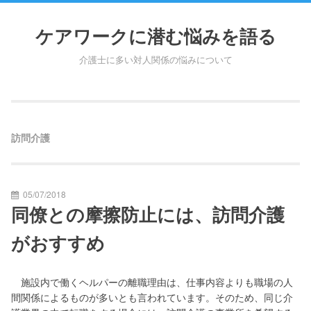
Skip
to
ケアワークに潜む悩みを語る
content
介護士に多い対人関係の悩みについて
訪問介護
05/07/2018
同僚との摩擦防止には、訪問介護
がおすすめ
施設内で働くヘルパーの離職理由は、仕事内容よりも職場の人
間関係によるものが多いとも言われています。そのため、同じ介