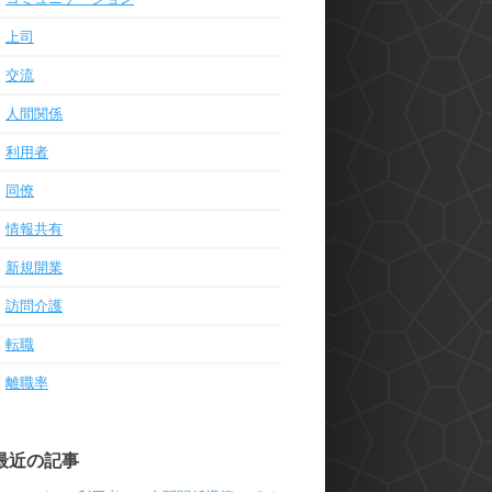
上司
交流
人間関係
利用者
同僚
情報共有
新規開業
訪問介護
転職
離職率
最近の記事