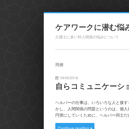
Skip
to
ケアワークに潜む悩
content
介護士に多い対人関係の悩みについて
同僚
09/06/2018
自らコミュニケーシ
ヘルパーの仕事は、いろいろな人と接す
かし、人間関係の問題というのは、個人
円滑にしていくために、ヘルパー同士だ
Continue reading