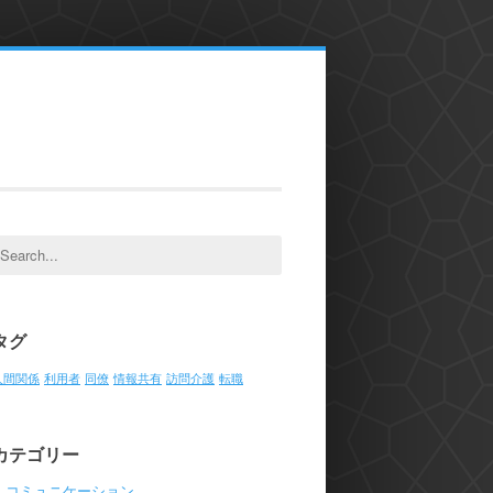
earch
or:
タグ
人間関係
利用者
同僚
情報共有
訪問介護
転職
カテゴリー
コミュニケーション